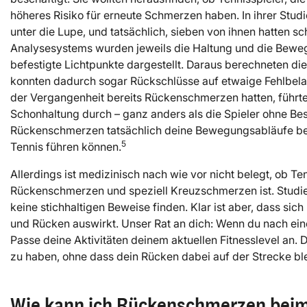
höheres Risiko für erneute Schmerzen haben. In ihrer Stud
unter die Lupe, und tatsächlich, sieben von ihnen hatten s
Analysesystems wurden jeweils die Haltung und die Bewe
befestigte Lichtpunkte dargestellt. Daraus berechneten d
konnten dadurch sogar Rückschlüsse auf etwaige Fehlbelast
der Vergangenheit bereits Rückenschmerzen hatten, führten
Schonhaltung durch – ganz anders als die Spieler ohne Bes
Rückenschmerzen tatsächlich deine Bewegungsabläufe be
5
Tennis führen können.
Allerdings ist medizinisch nach wie vor nicht belegt, ob Te
Rückenschmerzen und speziell Kreuzschmerzen ist. Studien
keine stichhaltigen Beweise finden. Klar ist aber, dass si
und Rücken auswirkt. Unser Rat an dich: Wenn du nach eine
Passe deine Aktivitäten deinem aktuellen Fitnesslevel an
zu haben, ohne dass dein Rücken dabei auf der Strecke ble
Wie kann ich Rückenschmerzen beim