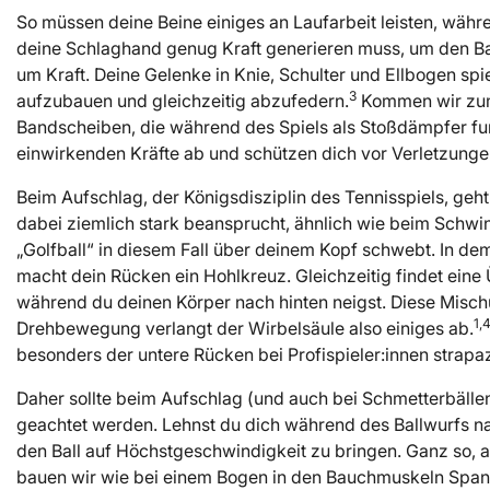
So müssen deine Beine einiges an Laufarbeit leisten, währ
deine Schlaghand genug Kraft generieren muss, um den Bal
um Kraft. Deine Gelenke in Knie, Schulter und Ellbogen spi
3
aufzubauen und gleichzeitig abzufedern.
Kommen wir zum 
Bandscheiben, die während des Spiels als Stoßdämpfer fu
einwirkenden Kräfte ab und schützen dich vor Verletzunge
Beim Aufschlag, der Königsdisziplin des Tennisspiels, geht
dabei ziemlich stark beansprucht, ähnlich wie beim Schwin
„Golfball“ in diesem Fall über deinem Kopf schwebt. In dem
macht dein Rücken ein Hohlkreuz. Gleichzeitig findet eine 
während du deinen Körper nach hinten neigst. Diese Misc
1,
Drehbewegung verlangt der Wirbelsäule also einiges ab.
besonders der untere Rücken bei Profispieler:innen strapaz
Daher sollte beim Aufschlag (und auch bei Schmetterbälle
geachtet werden. Lehnst du dich während des Ballwurfs nach
den Ball auf Höchstgeschwindigkeit zu bringen. Ganz so, a
bauen wir wie bei einem Bogen in den Bauchmuskeln Spann