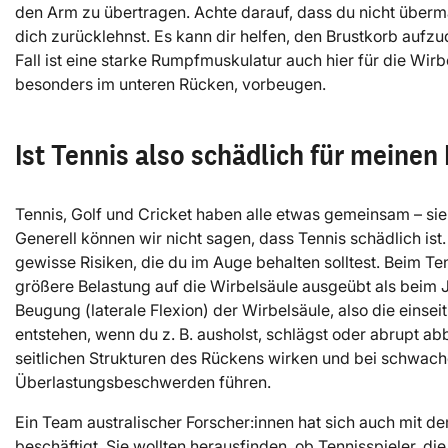
den Arm zu übertragen. Achte darauf, dass du nicht überm
dich zurücklehnst. Es kann dir helfen, den Brustkorb aufz
Fall ist eine starke Rumpfmuskulatur auch hier für die Wir
besonders im unteren Rücken, vorbeugen.
Ist Tennis also schädlich für meinen
Tennis, Golf und Cricket haben alle etwas gemeinsam – sie 
Generell können wir nicht sagen, dass Tennis schädlich ist.
gewisse Risiken, die du im Auge behalten solltest. Beim Te
größere Belastung auf die Wirbelsäule ausgeübt als beim 
Beugung (laterale Flexion) der Wirbelsäule, also die eins
entstehen, wenn du z. B. ausholst, schlägst oder abrupt 
seitlichen Strukturen des Rückens wirken und bei schwach
Überlastungsbeschwerden führen.
Ein Team australischer Forscher:innen hat sich auch mit
beschäftigt. Sie wollten herausfinden, ob Tennisspieler, d