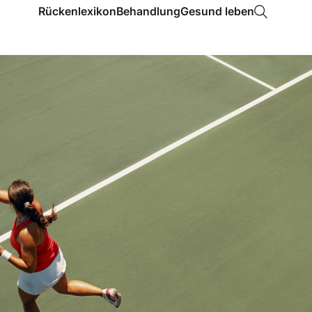
Rückenlexikon
Behandlung
Gesund leben
Anatomie
Anwendungen
Aktiv-Challenge
Nacken
Bewegung
Frauengesundheit
Oberer Rücken
Diagnostik
Männergesundheit
Unterer Rücken
Entspannung
Gesund arbeiten
Medikamente
Gesunde Beziehungen
Mentale Gesundheit
Sport
Tipps